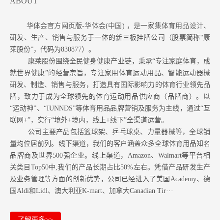
ABOUT
华体会官方网页版-华体会(中国) ，是一家集体育用品设计、
研发、生产、销售与服务于一体的新三板挂牌公司（股票简称“康
莱股份”，代码为830877）。
康莱股份围绕全民健身健康产业链，秉承“专注家庭体育，成
就世界健康”的经营宗旨，专注家用体育运动用品、智能运动器械
研发、制造、销售与服务，打造具有国际影响力的体育行业领先品
牌，致力于成为全球领先的体育运动用品供应商（品牌商）。以
“运动神”、“IUNNDS”等体育用品品牌营销及服务为主线，通过“互
联网+”，实行“境外+境内，线上+线下”全渠道运营。
公司主要产品包括篮球架、乒乓球桌、力量器械等，全球销
量均位居前列。
线下渠道，我们的客户涵盖众多全球体育用品知名
品牌商及世界500强企业。
线上渠道，Amazon
、Walmart等
平台相
关类目Top50中,我们的产品长期占比50%左右。凭借产品研发生产
及业务管理等方面的创新优势，公司已经进入了美国Academy、德
国Aldi和Lidl、澳大利亚K-mart、加拿大Canadian Tir···
了解更多>>