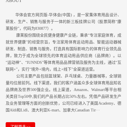
ABOUT
华体会官方网页版-华体会(中国) ，是一家集体育用品设计、
研发、生产、销售与服务于一体的新三板挂牌公司（股票简称“康
莱股份”，代码为830877）。
康莱股份围绕全民健身健康产业链，秉承“专注家庭体育，成
就世界健康”的经营宗旨，专注家用体育运动用品、智能运动器械
研发、制造、销售与服务，打造具有国际影响力的体育行业领先品
牌，致力于成为全球领先的体育运动用品供应商（品牌商）。以
“运动神”、“IUNNDS”等体育用品品牌营销及服务为主线，通过“互
联网+”，实行“境外+境内，线上+线下”全渠道运营。
公司主要产品包括篮球架、乒乓球桌、力量器械等，全球销
量均位居前列。
线下渠道，我们的客户涵盖众多全球体育用品知名
品牌商及世界500强企业。
线上渠道，Amazon
、Walmart等
平台相
关类目Top50中,我们的产品长期占比50%左右。凭借产品研发生产
及业务管理等方面的创新优势，公司已经进入了美国Academy、德
国Aldi和Lidl、澳大利亚K-mart、加拿大Canadian Tir···
了解更多>>