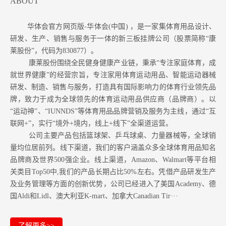
ABOUT
华体会官方网页版-华体会(中国) ，是一家集体育用品设计、
研发、生产、销售与服务于一体的新三板挂牌公司（股票简称“康
莱股份”，代码为830877）。
康莱股份围绕全民健身健康产业链，秉承“专注家庭体育，成
就世界健康”的经营宗旨，专注家用体育运动用品、智能运动器械
研发、制造、销售与服务，打造具有国际影响力的体育行业领先品
牌，致力于成为全球领先的体育运动用品供应商（品牌商）。以
“运动神”、“IUNNDS”等体育用品品牌营销及服务为主线，通过“互
联网+”，实行“境外+境内，线上+线下”全渠道运营。
公司主要产品包括篮球架、乒乓球桌、力量器械等，全球销
量均位居前列。
线下渠道，我们的客户涵盖众多全球体育用品知名
品牌商及世界500强企业。
线上渠道，Amazon
、Walmart等
平台相
关类目Top50中,我们的产品长期占比50%左右。凭借产品研发生产
及业务管理等方面的创新优势，公司已经进入了美国Academy、德
国Aldi和Lidl、澳大利亚K-mart、加拿大Canadian Tir···
了解更多>>